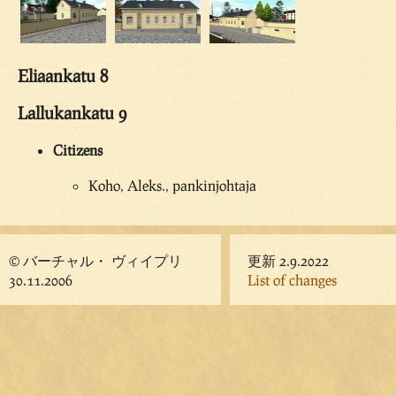
Eliaankatu 8
Lallukankatu 9
Citizens
Koho, Aleks., pankinjohtaja
© バーチャル・ ヴィイプリ
更新 2.9.2022
30.11.2006
List of changes