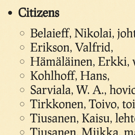
Citizens
Belaieff, Nikolai, joh
Erikson, Valfrid,
Hämäläinen, Erkki, 
Kohlhoff, Hans,
Sarviala, W. A., hovi
Tirkkonen, Toivo, to
Tiusanen, Kaisu, leht
Tiusanen, Miikka, m