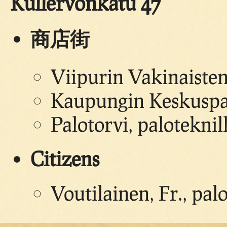
Kullervonkatu 47
商店街
Viipurin Vakinaisten
Kaupungin Keskuspa
Palotorvi, paloteknil
Citizens
Voutilainen, Fr., pa