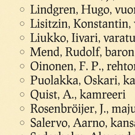
Lindgren, Hugo, vuor
Lisitzin, Konstantin,
Liukko, Iivari, vara
Mend, Rudolf, baron
Oinonen, F. P., rehto
Puolakka, Oskari, k
Quist, A., kamreeri
Rosenbröijer, J., maj
Salervo, Aarno, kans