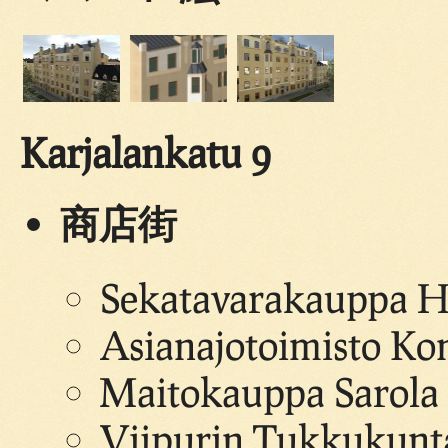
Karjalankatu 9
商店街
Sekatavarakauppa H.
Asianajotoimisto Kon
Maitokauppa Sarola 
Viipurin Tukkukunta 