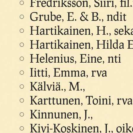
Fredriksson, Siiri, fil
Grube, E. & B., ndit
Hartikainen, H., se
Hartikainen, Hilda E
Helenius, Eine, nti
Iitti, Emma, rva
Kälviä., M.,
Karttunen, Toini, rva
Kinnunen, J.,
Kivi-Koskinen, J., o