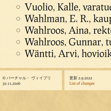
Vuolio, Kalle, varat
Wahlman, E. R., kau
Wahlroos, Aina, rek
Wahlroos, Gunnar, tu
Wäntti, Arvi, hovioi
© バーチャル・ ヴィイプリ
更新 2.9.2022
30.11.2006
List of changes