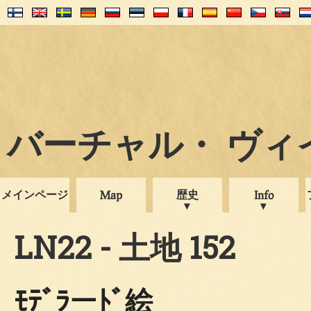
バーチャル・ ヴィイプ
メインページ
歴史
Map
Info
LN22 - 土地 152
ﾓﾃﾞﾗーﾄﾞ絵