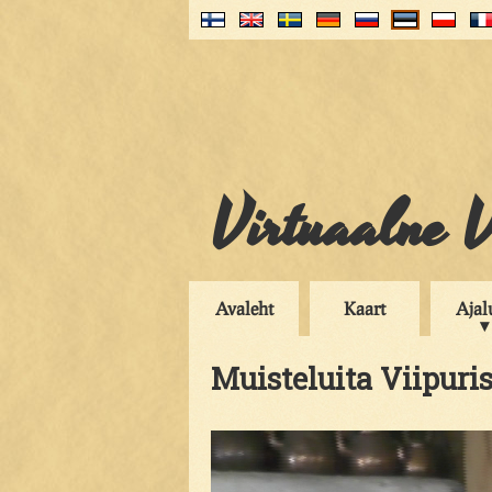
Virtuaalne V
Avaleht
Kaart
Ajal
Muisteluita Viipuris