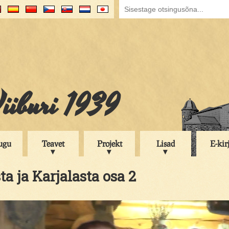
iiburi 1939
ugu
Teavet
Projekt
Lisad
E-kir
ta ja Karjalasta osa 2