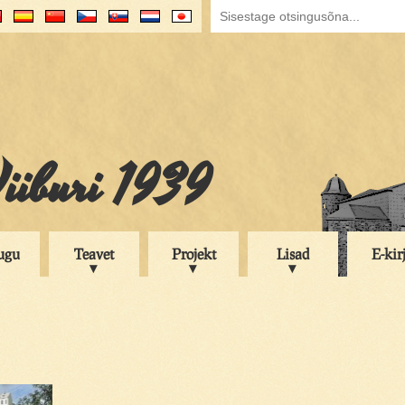
iiburi 1939
ugu
Teavet
Projekt
Lisad
E-kir