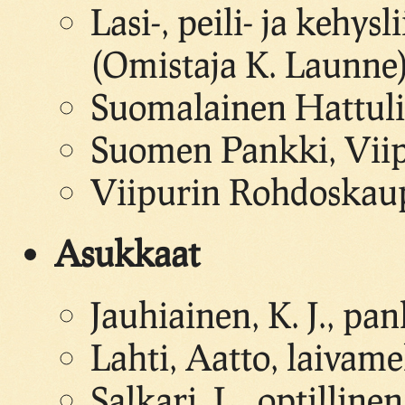
Lasi-, peili- ja kehysl
(Omistaja K. Launne
Suomalainen Hattuli
Suomen Pankki, Viipu
Viipurin Rohdoskau
Asukkaat
Jauhiainen, K. J., pan
Lahti, Aatto, laivame
Salkari, L., optilline