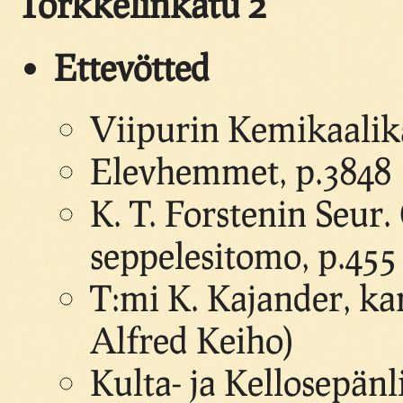
Torkkelinkatu 2
Ettevötted
Viipurin Kemikaalik
Elevhemmet, p.3848
K. T. Forstenin Seur
seppelesitomo, p.455
T:mi K. Kajander, ka
Alfred Keiho)
Kulta- ja Kellosepänli