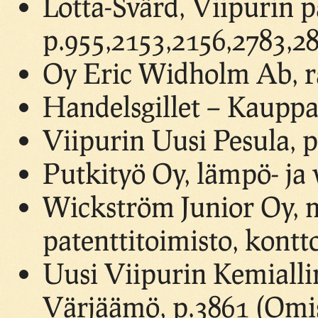
Lotta-Svärd, Viipurin p
p.955,2153,2156,2783,2
Oy Eric Widholm Ab, ra
Handelsgillet – Kauppa
Viipurin Uusi Pesula, 
Putkityö Oy, lämpö- ja 
Wickström Junior Oy, m
patenttitoimisto, kontto
Uusi Viipurin Kemialli
Värjäämö, p.3861 (Omis