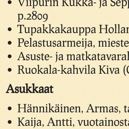
Viipurin Kukka- ja Sep
p.2809
Tupakkakauppa Hollan
Pelastusarmeija, miest
Asuste- ja matkatavara
Ruokala-kahvila Kiva (
Asukkaat
Hännikäinen, Armas, ta
Kaija, Antti, vuotainost