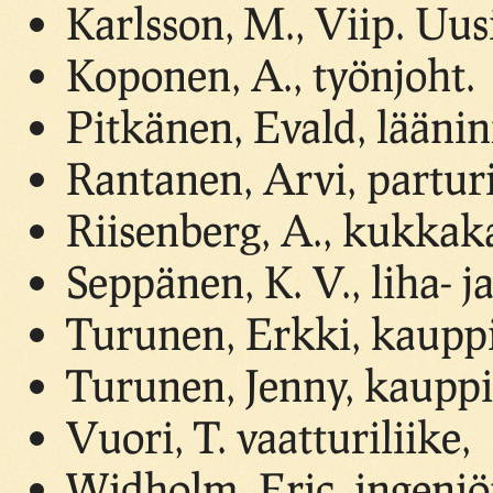
Karlsson, M., Viip. Uus
Koponen, A., työnjoht.
Pitkänen, Evald, lääni
Rantanen, Arvi, partur
Riisenberg, A., kukka
Seppänen, K. V., liha- ja
Turunen, Erkki, kaupp
Turunen, Jenny, kauppi
Vuori, T. vaatturiliike,
Widholm, Eric, ingeniö