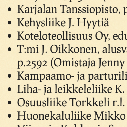
Karjalan Tanssiopisto, 
Kehysliike J. Hyytiä
Koteloteollisuus Oy, ed
T:mi J. Oikkonen, alusv
p.2592 (Omistaja Jenn
Kampaamo- ja parturili
Liha- ja leikkeleliike K
Osuusliike Torkkeli r.l
Huonekaluliike Mikko