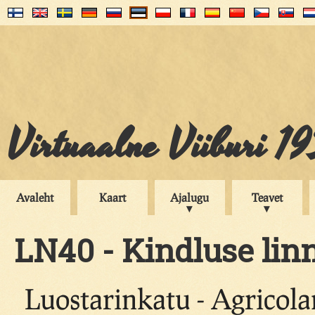
Virtuaalne Viiburi 1
Avaleht
Kaart
Ajalugu
Teavet
LN40 - Kindluse lin
Luostarinkatu - Agricola