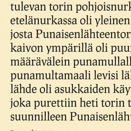
tulevan torin pohjoisnur
etelänurkassa oli yleinen
josta Punaisenlähteento
kaivon ympärillä oli puur
määrävälein punamullalla
punamultamaali levisi l
lähde oli asukkaiden kä
joka purettiin heti torin 
suunnilleen Punaisenläht