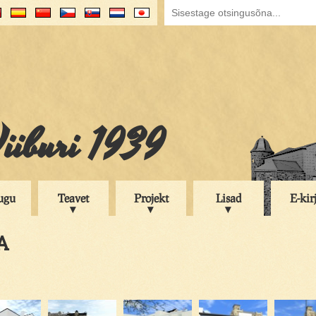
iiburi 1939
ugu
Teavet
Projekt
Lisad
E-kir
A