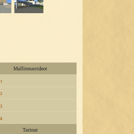
Mallinnusvideot
 1
 2
 3
 4
Tarinat