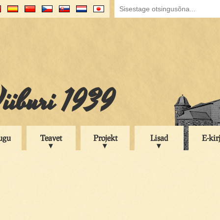
iiburi 1939
ugu
Teavet
Projekt
Lisad
E-kir