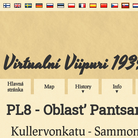
Virtualní Viipuri 19
Hlavná
Map
History
Info
stránka
PL8 - Oblast’ Pantsar
Kullervonkatu - Sammonk