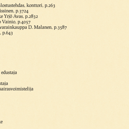
lostustehdas, konttori, p.263
ssinen, p.3724
e Yrjö Avas, p.2832
 Vainio, p.4057
tavarainkauppa D. Malanen, p.3587
, p.643
i
 edustaja
staja
sairasvoimistelija
ke