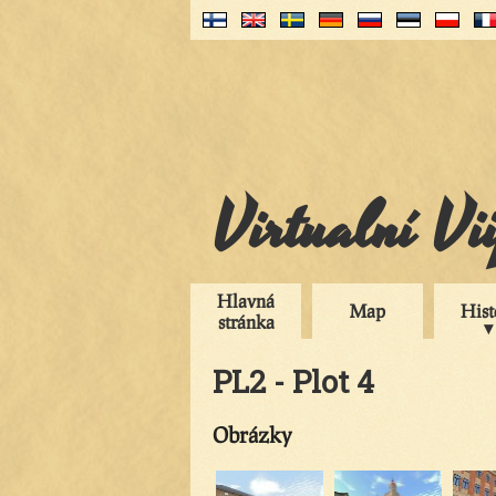
Virtualní Vi
Hlavná
Map
Hist
stránka
PL2 - Plot 4
Obrázky