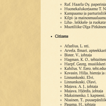
Raf. Haarla Oy, paperinja
Huonekalukorjaamo T. Ni
Kampaamo ja parturinliik
Kilpi- ja mainosmaalaamo
Liha-, leikkele- ja ruoka
Muotiliike Olga Pitkänen
Citizens
Afzelius, L. nti,
Arvela, Ilmari, apteekkar
Bister, V., johtaja
Hagman, K. O., tehtaitten
Harpf, Georg, musiikkeri
Kahilus, V. Eero, teht.edu
Kovasin, Hilja, hieroja ja 
Linnankoski, Elvi,
Linnankoski, Olavi,
Majava, A. J., johtaja
Majava, Hjördis, johtaja
Maksimenko, I. kapteeni,
Nissinen, T., puusepänlii
Pasama, H., johtaja