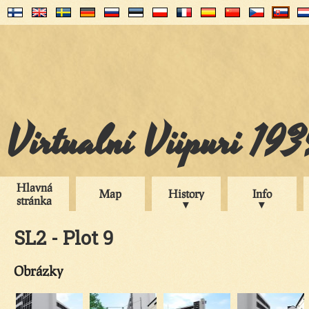
Virtualní Viipuri 19
Hlavná
Map
History
Info
stránka
SL2 - Plot 9
Obrázky