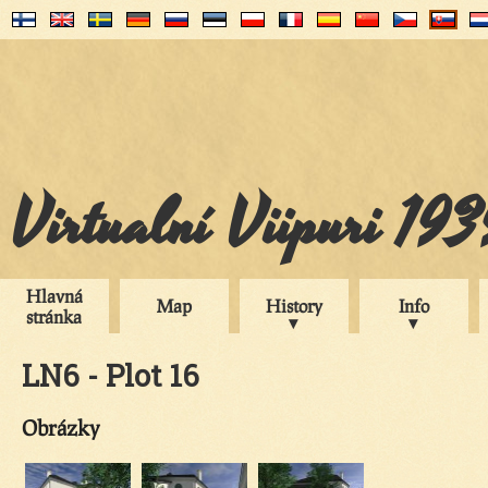
Virtualní Viipuri 19
Hlavná
Map
History
Info
stránka
LN6 - Plot 16
Obrázky