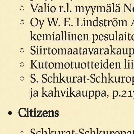
Valio r.l. myymälä N
Oy W. E. Lindström 
kemiallinen pesulait
Siirtomaatavarakaupp
Kutomotuotteiden lii
S. Schkurat-Schkurop
ja kahvikauppa, p.21
Citizens
Schkurat-Schkuropatsk