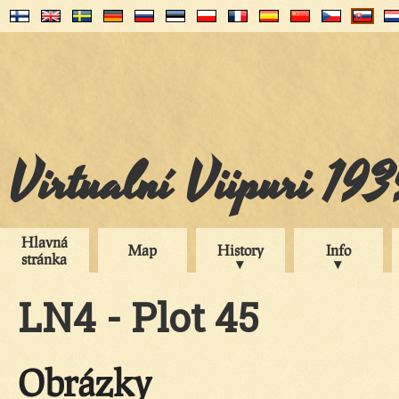
Virtualní Viipuri 19
Hlavná
Map
History
Info
stránka
LN4 - Plot 45
Obrázky