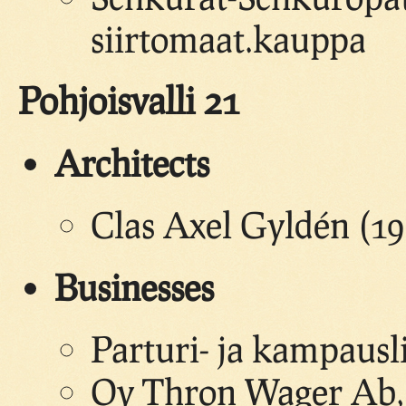
siirtomaat.kauppa
Pohjoisvalli 21
Architects
Clas Axel Gyldén (19
Businesses
Parturi- ja kampausl
Oy Thron Wager Ab, h