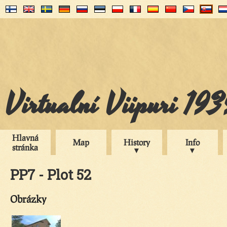
Virtualní Viipuri 19
Hlavná
Map
History
Info
stránka
PP7 - Plot 52
Obrázky