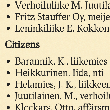
Verhoiluliike M. Juutil
Fritz Stauffer Oy, meije
Leninkiliike E. Kokko
Citizens
Barannik, K., liikemies
Heikkurinen, Iida, nti
Helamies, J. K., liikkee
Juutilainen, M., verhoil
Klockars, Otto, affärs