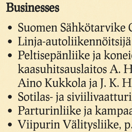
Businesses
Suomen Sähkötarvike Oy
Linja-autoliikennöitsij
Peltisepänliike ja kone
kaasuhitsauslaitos A. 
Aino Kukkola ja J. K. 
Sotilas- ja siviilivaattu
Parturinliike ja kamp
Viipurin Välitysliike, 