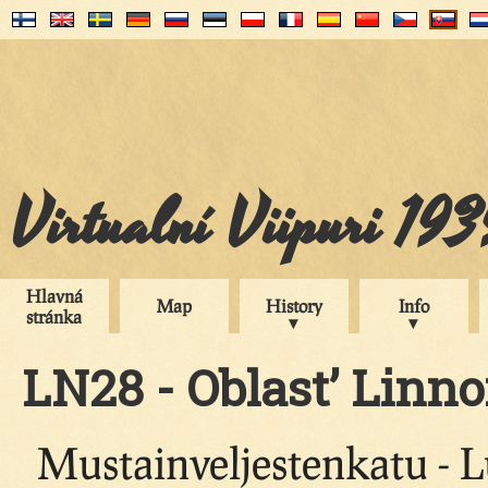
Virtualní Viipuri 19
Hlavná
Map
History
Info
stránka
LN28 - Oblast’ Linno
Mustainveljestenkatu - L