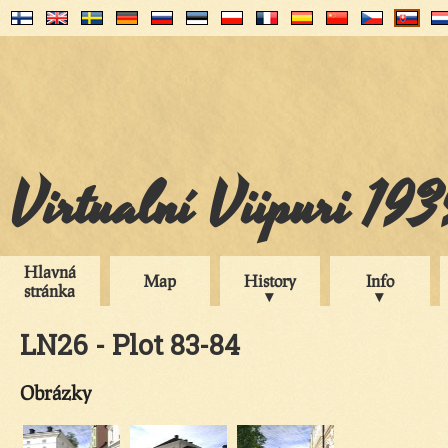
Virtualní Viipuri 19
Hlavná
Map
History
Info
stránka
LN26 - Plot 83-84
Obrázky