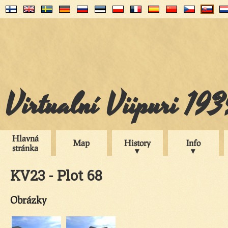
Virtualní Viipuri 19
Hlavná
Map
History
Info
stránka
KV23 - Plot 68
Obrázky