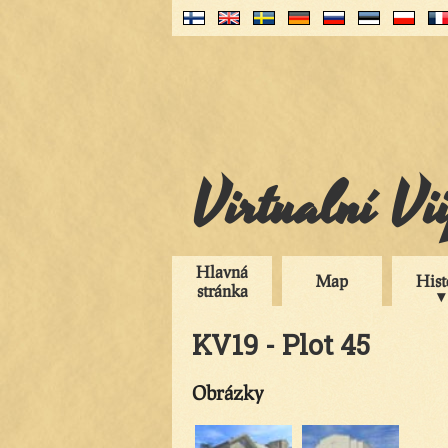
Virtualní Vi
Hlavná
Map
Hist
stránka
KV19 - Plot 45
Obrázky