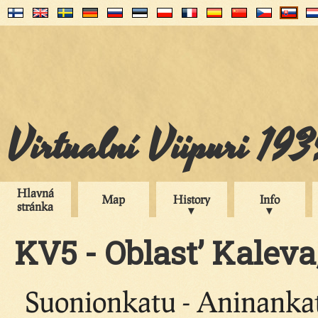
Virtualní Viipuri 19
Hlavná
Map
History
Info
stránka
KV5 - Oblast’ Kaleva
Suonionkatu - Aninankat