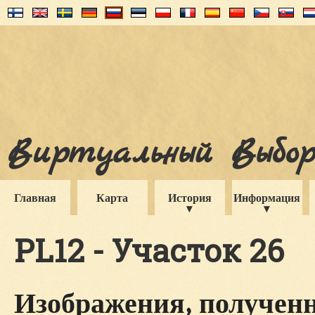
Виртуальный Выборг
Главная
Карта
История
Информация
PL12 - Участок 26
Изображения, полученн