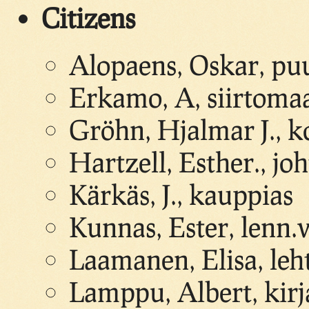
Citizens
Alopaens, Oskar, puu
Erkamo, A, siirtoma
Gröhn, Hjalmar J., k
Hartzell, Esther., joh
Kärkäs, J., kauppias
Kunnas, Ester, lenn.v
Laamanen, Elisa, leh
Lamppu, Albert, kir