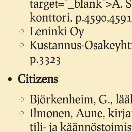
target="_blank">A. 
konttori, p.4590,459
Leninki Oy
Kustannus-Osakeyhtiö
p.3323
Citizens
Björkenheim, G., lää
Ilmonen, Aune, kirja
tili- ja käännöstoimis