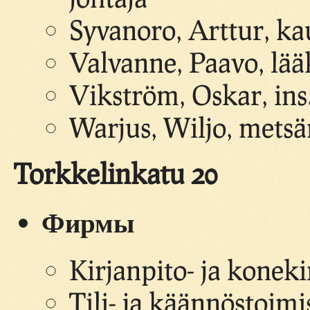
Syvanoro, Arttur, ka
Valvanne, Paavo, lää
Vikström, Oskar, ins
Warjus, Wiljo, metsä
Torkkelinkatu 20
Фирмы
Kirjanpito- ja konek
Tili- ja käännöstoim