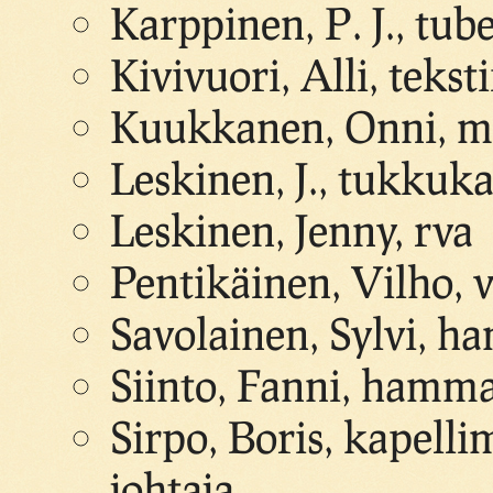
Karppinen, P. J., tub
Kivivuori, Alli, tekstii
Kuukkanen, Onni, me
Leskinen, J., tukkuk
Leskinen, Jenny, rva
Pentikäinen, Vilho, 
Savolainen, Sylvi, h
Siinto, Fanni, hamma
Sirpo, Boris, kapelli
johtaja