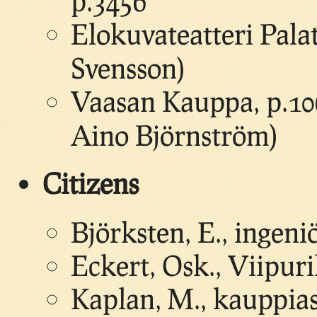
p.3456
Elokuvateatteri Pala
Svensson)
Vaasan Kauppa, p.10
Aino Björnström)
Citizens
Björksten, E., ingeni
Eckert, Osk., Viipuri
Kaplan, M., kauppia