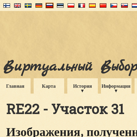
Виртуальный Выборг
Главная
Карта
История
Информация
RE22 - Участок 31
Изображения, полученн