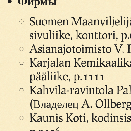
Фирмы
Suomen Maanviljelij
sivuliike, konttori, 
Asianajotoimisto V. 
Karjalan Kemikaali
pääliike, p.1111
Kahvila-ravintola Pal
(Владелец A. Ollberg
Kaunis Koti, kodinsis