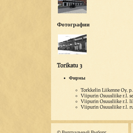
Фотографии
Torikatu 3
Фирмы
Torkkelin Liikenne Oy, p
Viipurin Osuusliike r.l.
Viipurin Osuusliike r.l. 
Viipurin Osuusliike r.l. ru
© Виртуальный Выборг