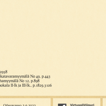
.2958
 sekatavaramyymälä No 49, p.443
lihamyymälä No 12, p.898
okala II-lk ja III-lk., p.1829,3106
Обновлено 2.9.2022