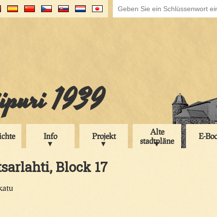
iipuri 1939
Alte
ichte
Info
Projekt
E-Bo
stadtpläne
tsarlahti, Block 17
katu