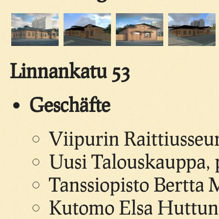
Linnankatu 53
Geschäfte
Viipurin Raittiusseu
Uusi Talouskauppa, 
Tanssiopisto Bertta 
Kutomo Elsa Huttu