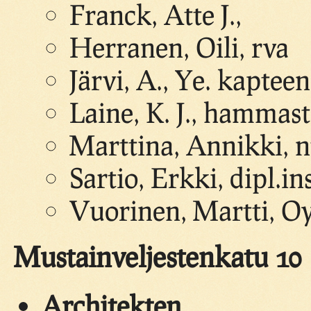
Franck, Atte J.,
Herranen, Oili, rva
Järvi, A., Ye. kapteen
Laine, K. J., hammas
Marttina, Annikki, n
Sartio, Erkki, dipl.in
Vuorinen, Martti, Oy.
Mustainveljestenkatu 10
Architekten