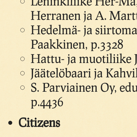
Leninkiliike Her-Ma
Herranen ja A. Mart
Hedelmä- ja siirtom
Paakkinen, p.3328
Hattu- ja muotiliik
Jäätelöbaari ja Kahv
S. Parviainen Oy, ed
p.4436
Citizens