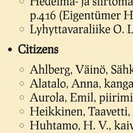
Hedelmä- ja siirtoma
p.416 (Eigentümer H
Lyhyttavaraliike O. 
Citizens
Ahlberg, Väinö, Sähk
Alatalo, Anna, kang
Aurola, Emil, piirimi
Heikkinen, Taavetti,
Huhtamo, H. V., kaiv