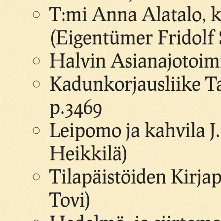
T:mi Anna Alatalo, 
(Eigentümer Fridolf S
Halvin Asianajotoimi
Kadunkorjausliike Ta
p.3469
Leipomo ja kahvila J
Heikkilä)
Tilapäistöiden Kirja
Tovi)