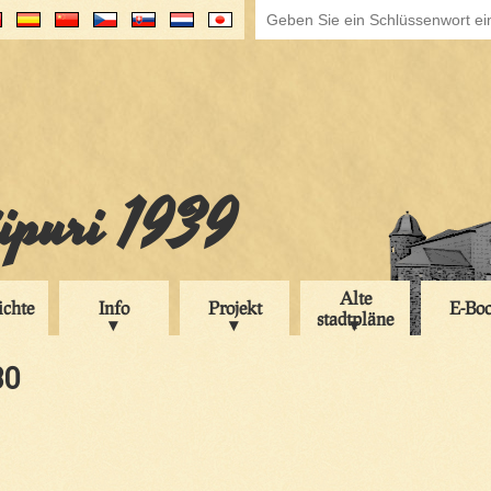
iipuri 1939
Alte
ichte
Info
Projekt
E-Bo
stadtpläne
30