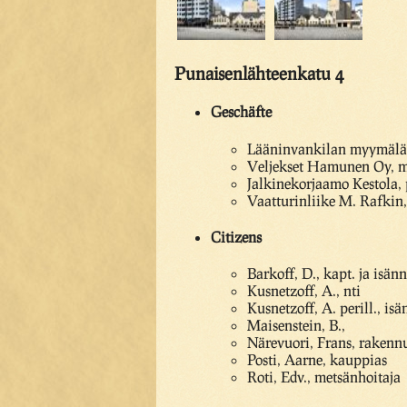
Punaisenlähteenkatu 4
Geschäfte
Lääninvankilan myymälä,
Veljekset Hamunen Oy, m
Jalkinekorjaamo Kestola,
Vaatturinliike M. Rafkin,
Citizens
Barkoff, D., kapt. ja isänn
Kusnetzoff, A., nti
Kusnetzoff, A. perill., is
Maisenstein, B.,
Närevuori, Frans, rakenn
Posti, Aarne, kauppias
Roti, Edv., metsänhoitaja