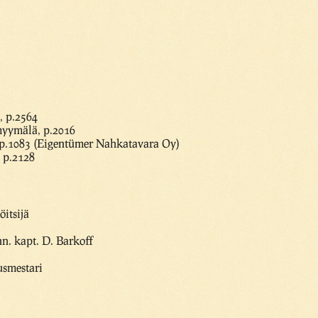
 p.2564
yymälä, p.2016
 p.1083 (Eigentümer Nahkatavara Oy)
 p.2128
öitsijä
änn. kapt. D. Barkoff
usmestari