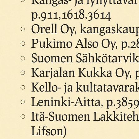
p.911,1618,3614
Orell Oy, kangaskau
Pukimo Also Oy, p.2
Suomen Sähkötarvik
Karjalan Kukka Oy, 
Kello- ja kultatavar
Leninki-Aitta, p.385
Itä-Suomen Lakkiteh
Lifson)