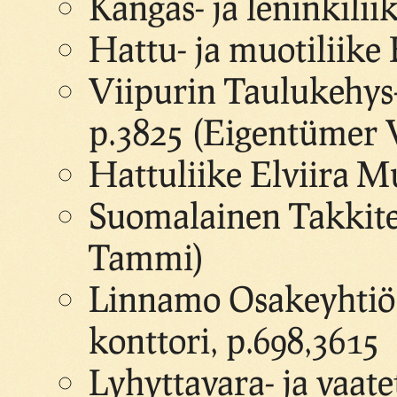
Kangas- ja leninkilii
Hattu- ja muotiliike 
Viipurin Taulukehys-
p.3825 (Eigentümer 
Hattuliike Elviira M
Suomalainen Takkite
Tammi)
Linnamo Osakeyhtiö, 
konttori, p.698,3615
Lyhyttavara- ja vaate