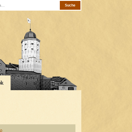
ok
 0