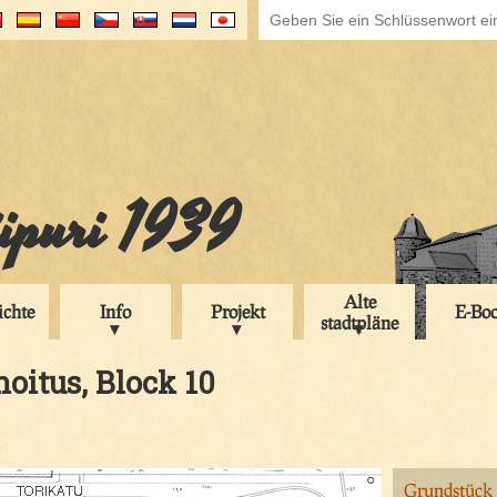
iipuri 1939
Alte
ichte
Info
Projekt
E-Bo
stadtpläne
noitus, Block 10
Grundstück