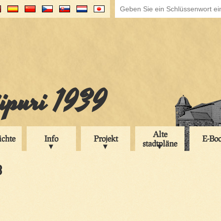
iipuri 1939
Alte
ichte
Info
Projekt
E-Bo
stadtpläne
3