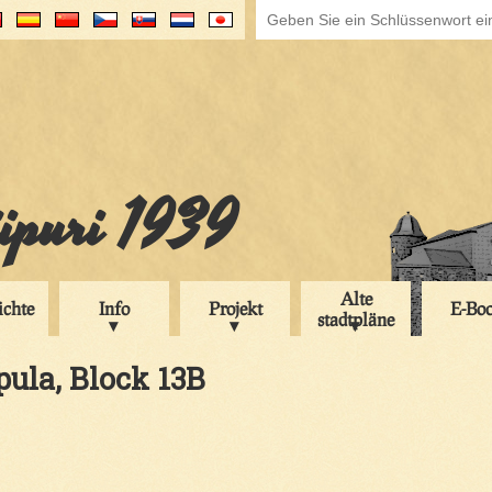
iipuri 1939
Alte
ichte
Info
Projekt
E-Bo
stadtpläne
pula, Block 13B