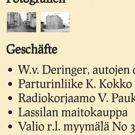
Geschäfte
W.v. Deringer, autojen o
Parturinliike K. Kokko
Radiokorjaamo V. Pau
Lassilan maitokauppa
Valio r.l. myymälä No 3