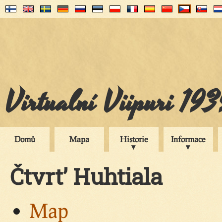
Virtualní Viipuri 19
Domů
Mapa
Historie
Informace
Čtvrt’ Huhtiala
Map