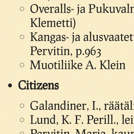
Overalls- ja Pukuval
Klemetti)
Kangas- ja alusvaat
Pervitin, p.963
Muotiliike A. Klein
Citizens
Galandiner, I., räätä
Lund, K. F. Perill., le
Pervitin, Maria, kau