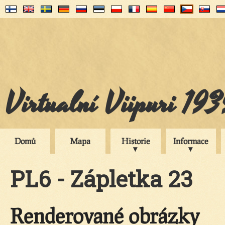
Virtualní Viipuri 19
Domů
Mapa
Historie
Informace
PL6 - Zápletka 23
Renderované obrázky