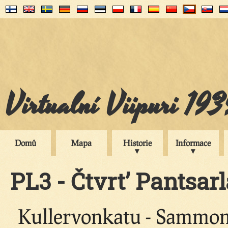
Virtualní Viipuri 19
Domů
Mapa
Historie
Informace
PL3 - Čtvrt’ Pantsarl
Kullervonkatu - Sammonk