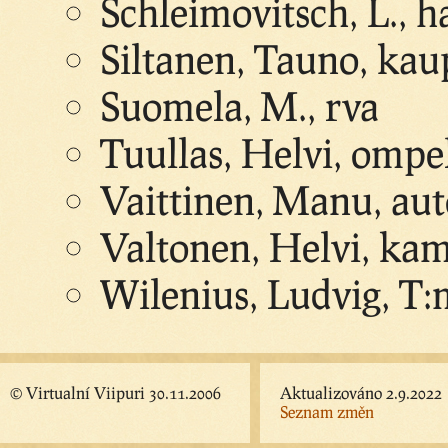
Schleimovitsch, L., 
Siltanen, Tauno, kaup
Suomela, M., rva
Tuullas, Helvi, ompel
Vaittinen, Manu, aut
Valtonen, Helvi, ka
Wilenius, Ludvig, T:
© Virtualní Viipuri 30.11.2006
Aktualizováno 2.9.2022
Seznam změn