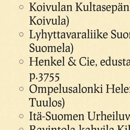
Koivulan Kultasepänl
Koivula)
Lyhyttavaraliike Suo
Suomela)
Henkel & Cie, edusta
p.3755
Ompelusalonki Helena
Tuulos)
Itä-Suomen Urheiluvä
Ravintola-kahvila Kil