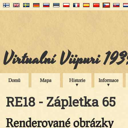
Virtualní Viipuri 19
Domů
Mapa
Historie
Informace
RE18 - Zápletka 65
Renderované obrázky