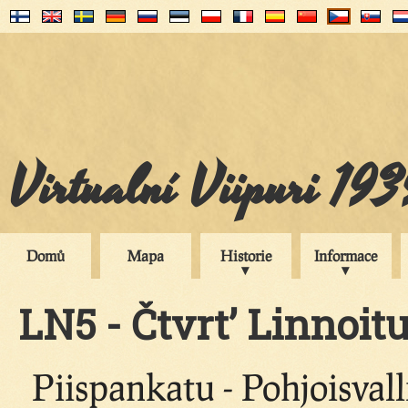
Virtualní Viipuri 19
Domů
Mapa
Historie
Informace
LN5 - Čtvrt’ Linnoitu
Piispankatu - Pohjoisvall