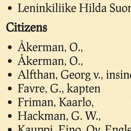
Leninkiliike Hilda Suo
Citizens
Åkerman, O.,
Åkerman, O.,
Alfthan, Georg v., insin
Favre, G., kapten
Friman, Kaarlo,
Hackman, G. W.,
Kauppi, Eino, Oy. Eng