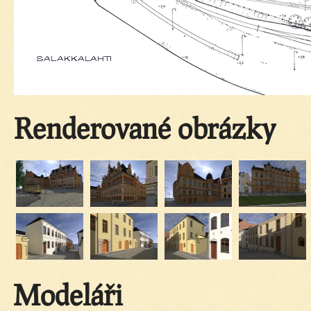
Renderované obrázky
Modeláři