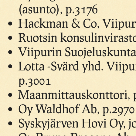
(asunto), p.3176
Hackman & Co, Viipuri
Ruotsin konsulinvirasto
Viipurin Suojeluskuntap
Lotta -Svärd yhd. Viipu
p.3001
Maanmittauskonttori, 
Oy Waldhof Ab, p.2970
Syskyjärven Hovi Oy, j