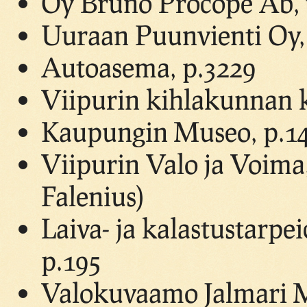
Oy Bruno Procope Ab, t
Uuraan Puunvienti Oy, l
Autoasema, p.3229
Viipurin kihlakunnan k
Kaupungin Museo, p.1
Viipurin Valo ja Voima,
Falenius)
Laiva- ja kalastustarp
p.195
Valokuvaamo Jalmari M