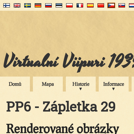
Virtualní Viipuri 19
Domů
Mapa
Historie
Informace
PP6 - Zápletka 29
Renderované obrázky