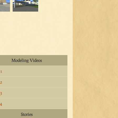
Modeling Videos
 1
 2
 3
 4
Stories