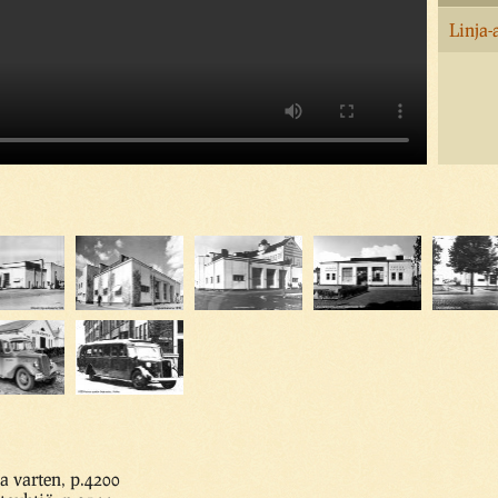
Linja
a varten, p.4200