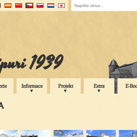
ipuri 1939
orie
Informace
Projekt
Extra
E-Bo
A