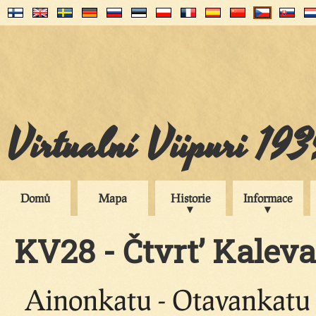
Virtualní Viipuri 19
Domů
Mapa
Historie
Informace
KV28 - Čtvrt’ Kaleva
Ainonkatu - Otavankatu -