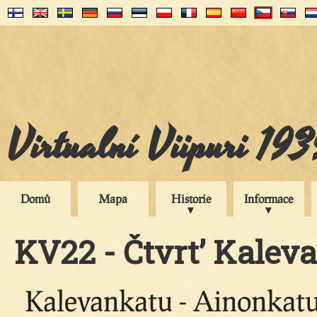
Virtualní Viipuri 19
Domů
Mapa
Historie
Informace
KV22 - Čtvrt’ Kaleva
Kalevankatu - Ainonkatu 