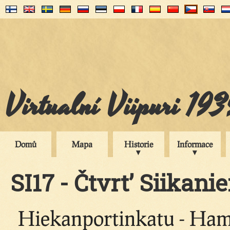
Virtualní Viipuri 19
Domů
Mapa
Historie
Informace
SI17 - Čtvrt’ Siikani
Hiekanportinkatu - Ham