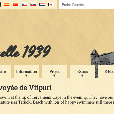
uelle 1939
oire
Information
Projet
Extras
E-Bo
nvoyée de Viipuri
a swim at the tip of Tervaniemi Cape in the evening. They have bui
iature size Terijoki Beach with lots of happy swimmers still there 