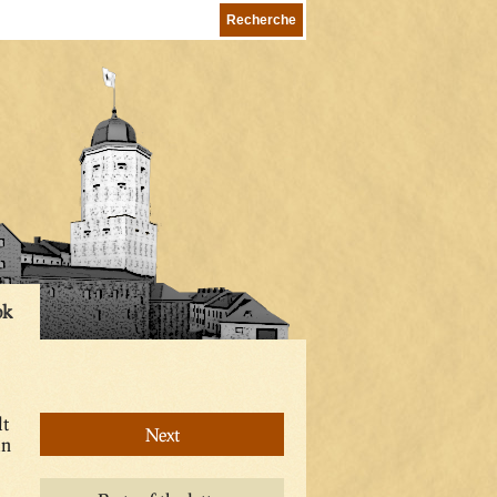
ok
lt
Next
in