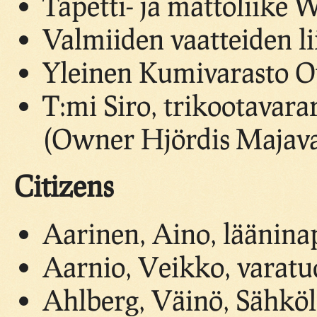
Tapetti- ja mattoliike 
Valmiiden vaatteiden li
Yleinen Kumivarasto O
T:mi Siro, trikootavarar
(Owner Hjördis Majav
Citizens
Aarinen, Aino, läänin
Aarnio, Veikko, varat
Ahlberg, Väinö, Sähköl