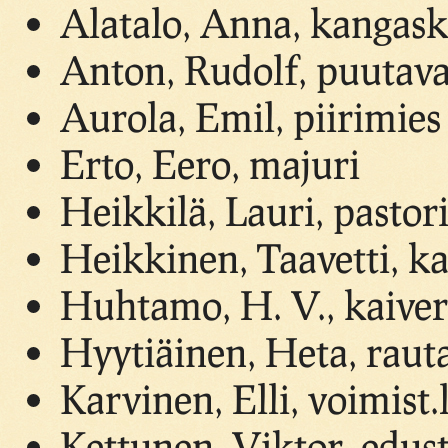
Alatalo, Anna, kangas
Anton, Rudolf, puutav
Aurola, Emil, piirimies
Erto, Eero, majuri
Heikkilä, Lauri, pastor
Heikkinen, Taavetti, k
Huhtamo, H. V., kaiver
Hyytiäinen, Heta, rauta
Karvinen, Elli, voimist.
Kettunen, Viktor, edust