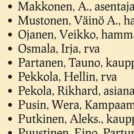
Makkonen, A., asentaj
Mustonen, Väinö A., ha
Ojanen, Veikko, hamm
Osmala, Irja, rva
Partanen, Tauno, kaup
Pekkola, Hellin, rva
Pekola, Rikhard, asiana
Pusin, Wera, Kampaam
Putkinen, Aleks., kau
Puustinen, Eino, Part