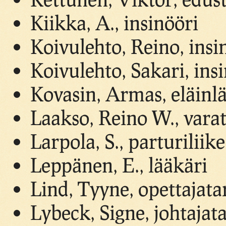
Kiikka, A., insinööri
Koivulehto, Reino, insi
Koivulehto, Sakari, ins
Kovasin, Armas, eläinl
Laakso, Reino W., vara
Larpola, S., parturilii
Leppänen, E., lääkäri
Lind, Tyyne, opettajata
Lybeck, Signe, johtajat