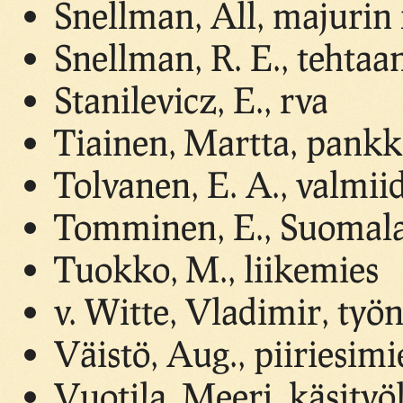
Snellman, All, majurin
Snellman, R. E., tehtaa
Stanilevicz, E., rva
Tiainen, Martta, pankk
Tolvanen, E. A., valmii
Tomminen, E., Suomal
Tuokko, M., liikemies
v. Witte, Vladimir, työ
Väistö, Aug., piiriesimi
Vuotila, Meeri, käsityö