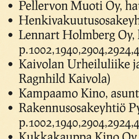
Pellervon Muoti Oy, hat
Henkivakuutusosakeyht
Lennart Holmberg Oy, lä
p.1002,1940,2904,2924,
Kaivolan Urheiluliike 
Ragnhild Kaivola)
Kampaamo Kino, asunt
Rakennusosakeyhtiö P
p.1002,1940,2904,2924,
Kukkakauppa Kino Oy,