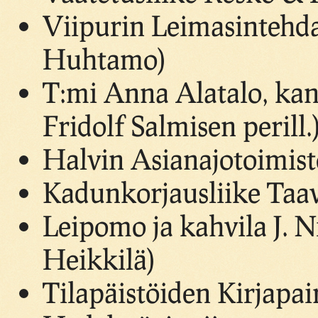
Viipurin Leimasintehd
Huhtamo)
T:mi Anna Alatalo, ka
Fridolf Salmisen perill.
Halvin Asianajotoimist
Kadunkorjausliike Taav
Leipomo ja kahvila J. N
Heikkilä)
Tilapäistöiden Kirjapai