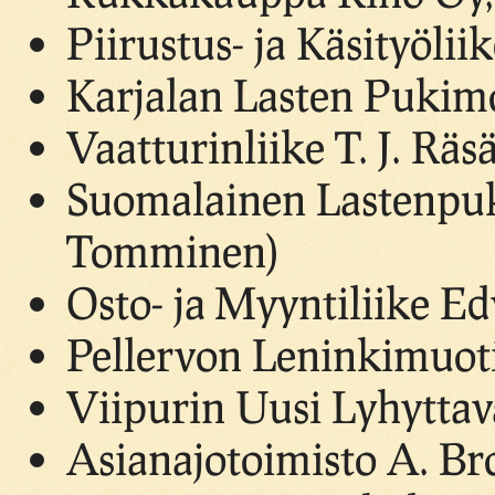
Piirustus- ja Käsityölii
Karjalan Lasten Pukim
Vaatturinliike T. J. Räs
Suomalainen Lastenpu
Tomminen)
Osto- ja Myyntiliike Ed
Pellervon Leninkimuo
Viipurin Uusi Lyhyttav
Asianajotoimisto A. Br