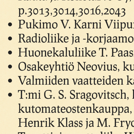
p.3013,3014,3016,2043
Pukimo V. Karni Viipur
Radioliike ja -korjaamo
Huonekaluliike T. Paas
Osakeyhtiö Neovius, kut
Valmiiden vaatteiden ka
T:mi G. S. Sragovitsch, 
kutomateostenkauppa, 
Henrik Klass ja M. Fryd