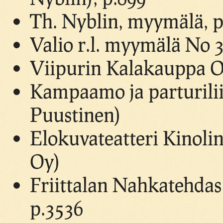
Th. Nyblin, myymälä, p
Valio r.l. myymälä No 3
Viipurin Kalakauppa O
Kampaamo ja parturili
Puustinen)
Elokuvateatteri Kinol
Oy)
Friittalan Nahkatehdas
p.3536