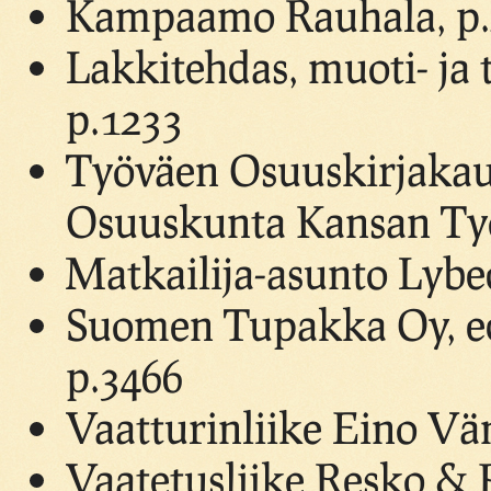
Kampaamo Rauhala, p.
Lakkitehdas, muoti- ja 
p.1233
Työväen Osuuskirjakau
Osuuskunta Kansan Työ 
Matkailija-asunto Lybe
Suomen Tupakka Oy, ed
p.3466
Vaatturinliike Eino Vä
Vaatetusliike Resko & 