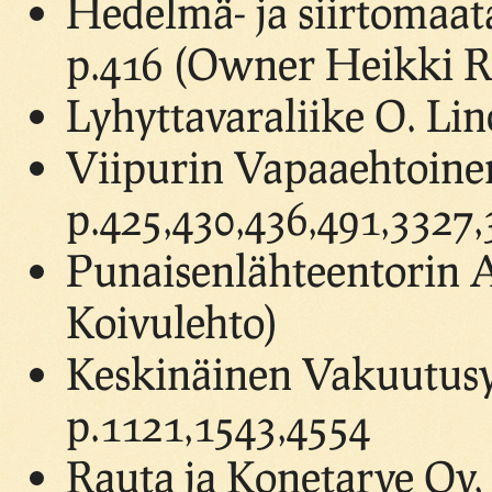
Hedelmä- ja siirtomaat
p.416 (Owner Heikki R
Lyhyttavaraliike O. Lin
Viipurin Vapaaehtoinen
p.425,430,436,491,3327
Punaisenlähteentorin 
Koivulehto)
Keskinäinen Vakuutusyh
p.1121,1543,4554
Rauta ja Konetarve Oy,