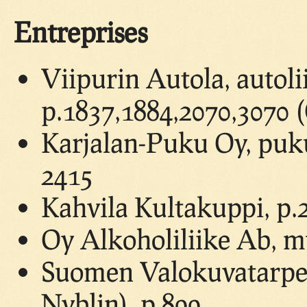
Entreprises
Viipurin Autola, autoli
p.1837,1884,2070,3070 
Karjalan-Puku Oy, puku
2415
Kahvila Kultakuppi, p.
Oy Alkoholiliike Ab, m
Suomen Valokuvatarpei
Nyblin), p.899