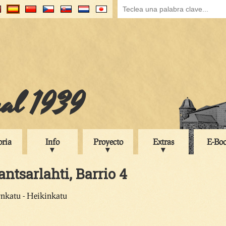
ual 1939
oria
Info
Proyecto
Extras
E-Bo
antsarlahti, Barrio 4
ynkatu - Heikinkatu