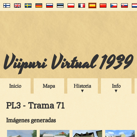
Viipuri Virtual 1939
Inicio
Mapa
Historia
Info
PL3 - Trama 71
Imágenes generadas